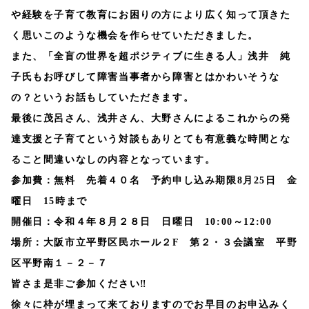
や経験を子育て教育にお困りの方により広く知って頂きた
く思いこのような機会を作らせていただきました。
また、「全盲の世界を超ポジティブに生きる人」浅井 純
子氏もお呼びして障害当事者から障害とはかわいそうな
の？というお話もしていただきます。
最後に茂呂さん、浅井さん、大野さんによるこれからの発
達支援と子育てという対談もありとても有意義な時間とな
ること間違いなしの内容となっています。
参加費：無料
先着４０名 予約申し込み期限8月25日 金
曜日 15時まで
開催日：
令和４年８月２８日 日曜日 10:00～12:00
場所：
大阪市立平野区民ホール２F 第２・３会議室 平野
区平野南１－２－７
皆さま是非ご参加ください‼
徐々に枠が埋まって来ておりますのでお早目のお申込みく